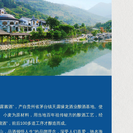
天露酱酒”，产自贵州省茅台镇天露缘龙酒业酿酒基地。使
、小麦为原材料，用当地百年祖传秘方的酿酒工艺，经
酒”，前后100多道工序才酿造而成。
，品酒顿悟人生”的品牌理念，深受人们喜爱，驰名海