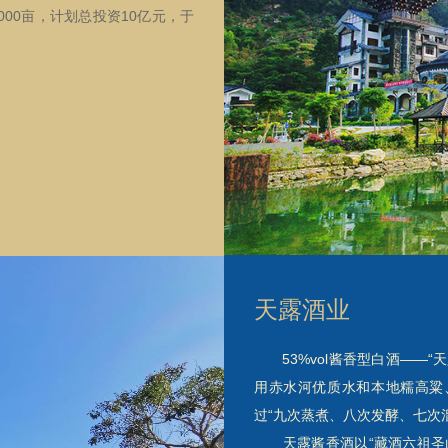
00亩，计划总投资10亿元，于
天露酒业
53%vol酱香型白酒——“
用赤水河优质水和本地糯高粱
过“九次蒸煮、八次发酵、七次溜
天露酱香酒以“藏酒六祖圣山