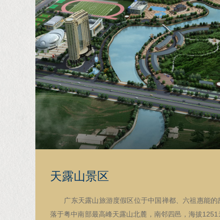
天露山景区
广东天露山旅游度假区位于中国禅都、六祖惠能的故
落于粤中南部最高峰天露山北麓，南邻四邑，海拔125