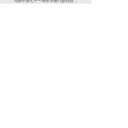
与新中国七十一周年华诞巧妙结合，
把月圆之夜作为举国同庆的节日，
使得原本的传统佳节更增加了纪念意义。
一年中最耀眼的月光
将如期洒在我们身旁，
月夜，星空，和璀璨的灯火。
藉此难值双节佳时，
恒升建筑集团
祝愿大家
国庆家庆与您同庆，佳节佳时与您共享！
月饼同食，月色共赏！
佳节同乐，国庆同庆
！
上一篇：
无
下一篇：
无